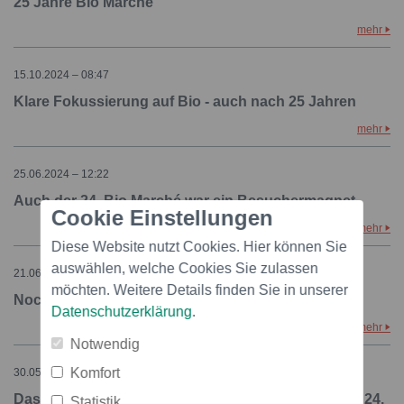
25 Jahre Bio Marché
mehr
15.10.2024 – 08:47
Klare Fokussierung auf Bio - auch nach 25 Jahren
mehr
25.06.2024 – 12:22
Auch der 24. Bio Marché war ein Besuchermagnet
Cookie Einstellungen
mehr
Diese Website nutzt Cookies. Hier können Sie
auswählen, welche Cookies Sie zulassen
21.06.2024 – 10:50
möchten. Weitere Details finden Sie in unserer
Noch bis Sonntag: 24. Bio Marché in Zofingen
Datenschutzerklärung
.
mehr
Notwendig
Komfort
30.05.2024 – 12:58
Das Schaufenster der Bio-Branche öffnet sich zum 24.
Statistik