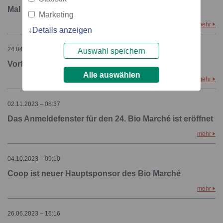
Mal
Marketing
mehr
Details anzeigen
24.04.2024 – 10:18
Auswahl speichern
Vorfreude auf den 24. Bio Marché
Alle auswählen
mehr
02.11.2023 – 08:37
Das Anmeldefenster für den 24. Bio Marché ist eröffnet
mehr
04.10.2023 – 09:10
Coop ist neuer Hauptsponsor des Bio Marché
mehr
26.06.2023 – 16:16