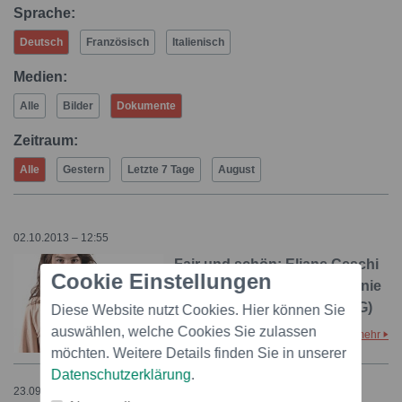
Sprache:
Deutsch
Französisch
Italienisch
Medien:
Alle
Bilder
Dokumente
Zeitraum:
Alle
Gestern
Letzte 7 Tage
August
02.10.2013 – 12:55
Fair und schön: Eliane Ceschi
Cookie Einstellungen
startet mit organic cotton Linie
bei Helvetas (BILD/ANHANG)
Diese Website nutzt Cookies. Hier können Sie
auswählen, welche Cookies Sie zulassen
mehr
Ein Dokument
möchten. Weitere Details finden Sie in unserer
Datenschutzerklärung
.
23.09.2009 – 12:05