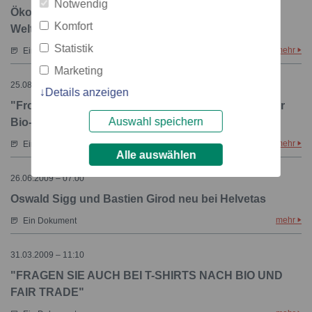
Notwendig
Öko-Mode ist trendy und cool - Eröffnung des
Komfort
Weltkongresses für Bio-Baumwolle in Interlaken
Statistik
mehr
Ein Dokument
Marketing
25.08.2009 – 15:00
Details anzeigen
"From Fashion to Sustainability" - Weltkongress zur
Auswahl speichern
Bio-Baumwolle
mehr
Ein Dokument
Alle auswählen
26.06.2009 – 07:00
Oswald Sigg und Bastien Girod neu bei Helvetas
mehr
Ein Dokument
31.03.2009 – 11:10
"FRAGEN SIE AUCH BEI T-SHIRTS NACH BIO UND
FAIR TRADE"