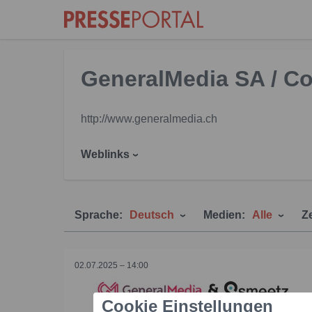
GeneralMedia SA / Co
http://www.generalmedia.ch
Weblinks
Sprache:
Deutsch
Medien:
Alle
Z
02.07.2025 – 14:00
Cookie Einstellungen