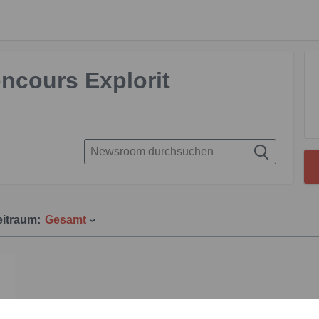
ncours Explorit
eitraum:
Gesamt