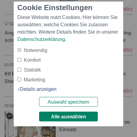
Cookie Einstellungen
mehr
Diese Website nutzt Cookies. Hier können Sie
17.02.2026 – 19:30
auswählen, welche Cookies Sie zulassen
möchten. Weitere Details finden Sie in unserer
Angestellte Schweiz fordert Transparenz: CSL Behring
Datenschutzerklärung
.
schuldet Antworten und eine klare Standortstrategie
mehr
Notwendig
Komfort
03.02.2026 – 18:00
Statistik
IHI Bernex AG: massiver Stellenabbau am Schweizer
Marketing
Standort - Angestellte Schweiz fordert Lösungen
Details anzeigen
mehr
Auswahl speichern
02.02.2026 – 09:23
Psychische Belastungen
Alle auswählen
nehmen zu: "Ella" vermehrt im
Einsatz