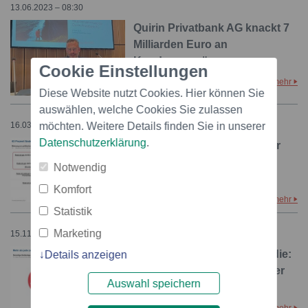
13.06.2023 – 08:30
Quirin Privatbank AG knackt 7
Milliarden Euro an
Kundenvermögen
Cookie Einstellungen
mehr
Diese Website nutzt Cookies. Hier können Sie
auswählen, welche Cookies Sie zulassen
möchten. Weitere Details finden Sie in unserer
16.03.2023 – 12:10
Datenschutzerklärung
.
63 % der Deutschen sind für
ein Provisionsverbot -
Notwendig
repräsentative Studie
Komfort
mehr
Statistik
Marketing
15.11.2022 – 14:42
Repräsentative Anlegerstudie:
Details anzeigen
Frauen haben Angst, Männer
Auswahl speichern
Spaß bei der Geldanlage
mehr