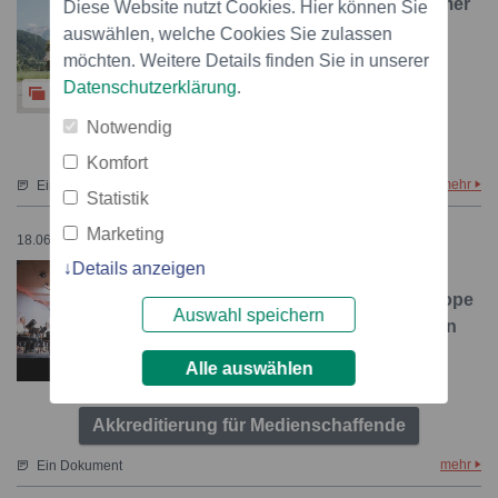
Start in den Alpkultur-Sommer
Diese Website nutzt Cookies. Hier können Sie
an der Lenk
auswählen, welche Cookies Sie zulassen
möchten. Weitere Details finden Sie in unserer
Datenschutzerklärung
.
3
Notwendig
Weitere Informationen
Komfort
mehr
Ein Dokument
Statistik
Marketing
18.06.2026 – 15:52
Details anzeigen
70 Jahre Menuhin Festival
Gstaad: Intendant Daniel Hope
Auswahl speichern
setzt in der Jubiläumssaison
mit Weltstars und neuen
Alle auswählen
Formaten Akzente
Akkreditierung für Medienschaffende
mehr
Ein Dokument