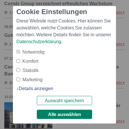
Cornèr Group verzeichnet erfreuliches Wachstum
Cookie Einstellungen
mehr
2 Dokumente
Diese Website nutzt Cookies. Hier können Sie
08.03.2023 – 17:58
auswählen, welche Cookies Sie zulassen
möchten. Weitere Details finden Sie in unserer
Gute Ergebnisse für die Cornèr Group
Datenschutzerklärung
.
mehr
2 Dokumente
Notwendig
07.12.2022 – 11:16
Komfort
Cornèr Group lanciert Visa Commercial Pay als erste
Statistik
Bankengruppe in Europa
Marketing
mehr
Ein Dokument
Details anzeigen
15.03.2022 – 10:51
Auswahl speichern
Kapitalbeteiligung der Cornèr
Bank an Finpromotion
Alle auswählen
mehr