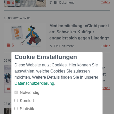
mehr
4
Ein Dokument
10.03.2026 – 09:01
Medienmitteilung: «Globi packt
an: Schweizer Kultfigur
engagiert sich gegen Littering»
6
mehr
Ein Dokument
Cookie Einstellungen
09.03.2026 – 09:01
Diese Website nutzt Cookies. Hier können Sie
Medienmitteilung: «Nicht nur
auswählen, welche Cookies Sie zulassen
sicher, sondern auch sauber:
möchten. Weitere Details finden Sie in unserer
Grossanlass auf dem Stoos»
Datenschutzerklärung
.
mehr
4
Ein Dokument
Notwendig
Komfort
28.01.2026 – 09:41
Statistik
Medienmitteilung: «‹Grosse