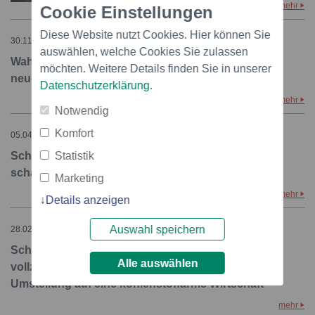
mehr
Cookie Einstellungen
Diese Website nutzt Cookies. Hier können Sie
30.11.2023 – 11:00
auswählen, welche Cookies Sie zulassen
Wahl des Verwaltungsrats der SERV - Ruedi Noser
möchten. Weitere Details finden Sie in unserer
neues Verwaltungsratsmitglied
Datenschutzerklärung
.
mehr
Notwendig
Komfort
05.04.2023 – 11:00
Schweizerische Exportrisikoversicherung SERV
Statistik
schafft und erhält Arbeitsplätze in der Schweiz
Marketing
mehr
Details anzeigen
Auswahl speichern
28.02.2023 – 10:30
Schweizerische Exportrisikoversicherung SERV
Alle auswählen
vollzieht weiteren Schritt zur Unterstützung der
Umstellung auf eine kohlenstoffarme Wirtschaft
mehr