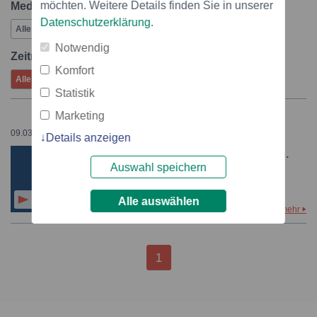
möchten. Weitere Details finden Sie in unserer
Medien:
Datenschutzerklärung
.
Alle
Videos
Bilder
Notwendig
Zeitraum:
Komfort
Alle
Gestern
Letzte 7 Tage
August
Statistik
Marketing
09.03.2026 – 14:02
Details anzeigen
UR-Pflanzen selbst züchten.
Auswahl speichern
Der Jurassic Park erwacht
wieder. Weltneuheit.
1
1
Alle auswählen
mehr
1