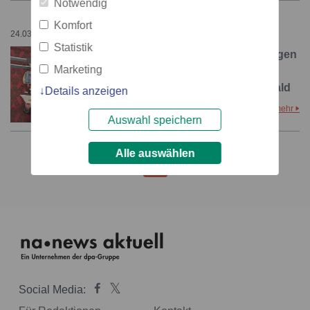
Notwendig
Komfort
24.03.2026 – 08:00
Statistik
Wenn das Frühstücksei fliegen
Marketing
lernt: Eröffnung der
Eiergondelbahn in Braunwald
Details anzeigen
mehr
Auswahl speichern
Alle auswählen
1
Social Media: